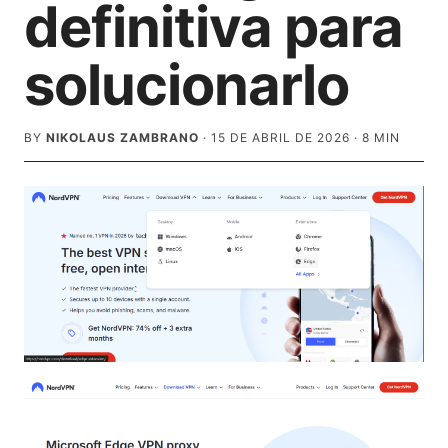
definitiva para
solucionarlo
BY
NIKOLAUS ZAMBRANO
·
15 DE ABRIL DE 2026
·
8
MIN