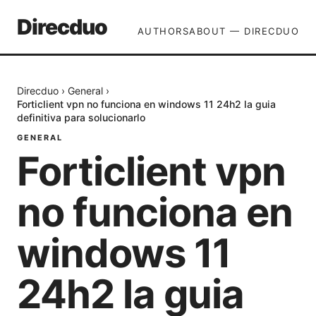
Direcduo
AUTHORS
ABOUT — DIRECDUO
Direcduo
›
General
›
Forticlient vpn no funciona en windows 11 24h2 la guia
definitiva para solucionarlo
GENERAL
Forticlient vpn
no funciona en
windows 11
24h2 la guia