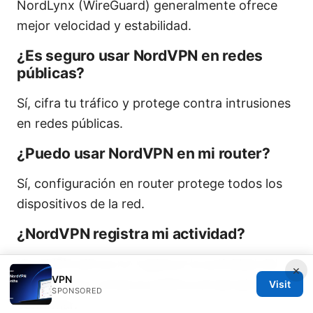
NordLynx (WireGuard) generalmente ofrece
mejor velocidad y estabilidad.
¿Es seguro usar NordVPN en redes
públicas?
Sí, cifra tu tráfico y protege contra intrusiones
en redes públicas.
¿Puedo usar NordVPN en mi router?
Sí, configuración en router protege todos los
dispositivos de la red.
¿NordVPN registra mi actividad?
NordVPN afirma no registrar la actividad del
×
VPN
usuario, pero revisa la política actual para
Visit
SPONSORED
confirmar.