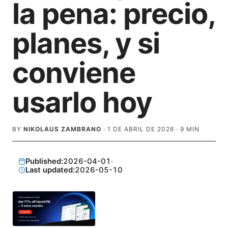
la pena: precio,
planes, y si
conviene
usarlo hoy
BY
NIKOLAUS ZAMBRANO
·
1 DE ABRIL DE 2026
·
9
MIN
Published:
2026-04-01
·
Last updated:
2026-05-10