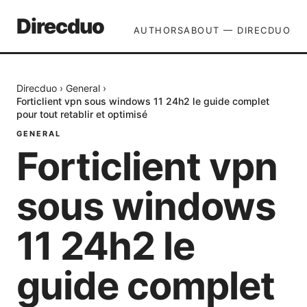
Direcduo
AUTHORS
ABOUT — DIRECDUO
Direcduo
›
General
›
Forticlient vpn sous windows 11 24h2 le guide complet
pour tout retablir et optimisé
GENERAL
Forticlient vpn
sous windows
11 24h2 le
guide complet