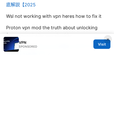
底解説【2025
Wsl not working with vpn heres how to fix it
Proton vpn mod the truth about unlocking
features and why you shouldnt
×
VPN
Visit
Surf vpn edge
Nordvpn月額払いのすべて：料
SPONSORED
金・始め方・年間プラン
© 2026 DIRECDUO. ALL RIGHTS RESERVED.
Direcduo Network LLC
233 South Wacker Drive
Chicago, IL, 60601