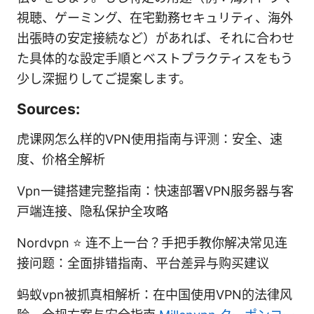
視聴、ゲーミング、在宅勤務セキュリティ、海外
出張時の安定接続など）があれば、それに合わせ
た具体的な設定手順とベストプラクティスをもう
少し深掘りしてご提案します。
Sources:
虎课网怎么样的VPN使用指南与评测：安全、速
度、价格全解析
Vpn一键搭建完整指南：快速部署VPN服务器与客
户端连接、隐私保护全攻略
Nordvpn ⭐ 连不上一台？手把手教你解决常见连
接问题：全面排错指南、平台差异与购买建议
蚂蚁vpn被抓真相解析：在中国使用VPN的法律风