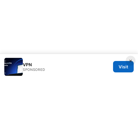
×
VPN
Visit
SPONSORED
Direcduo Network LLC
233 South Wacker Drive
Chicago, IL, 60601
US
team@direcduo.com
+1-617-555-0149
About
Privacy Policy
Terms of Use