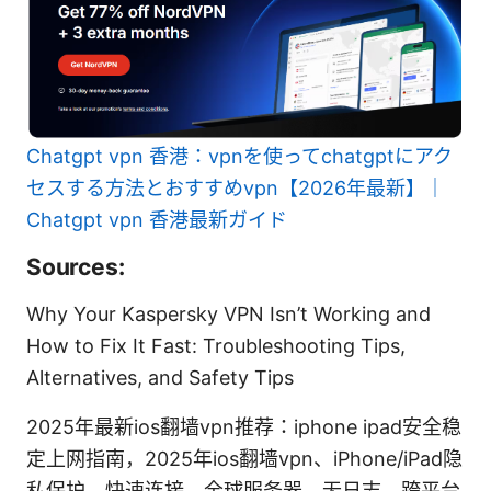
Chatgpt vpn 香港：vpnを使ってchatgptにアク
セスする方法とおすすめvpn【2026年最新】｜
Chatgpt vpn 香港最新ガイド
Sources:
Why Your Kaspersky VPN Isn’t Working and
How to Fix It Fast: Troubleshooting Tips,
Alternatives, and Safety Tips
2025年最新ios翻墙vpn推荐：iphone ipad安全稳
定上网指南，2025年ios翻墙vpn、iPhone/iPad隐
私保护、快速连接、全球服务器、无日志、跨平台