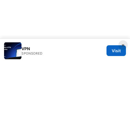
×
VPN
Visit
SPONSORED
Direcduo Network LLC
233 South Wacker Drive
Chicago, IL, 60601
US
team@direcduo.com
+1-617-555-0149
About
Privacy Policy
Terms of Use