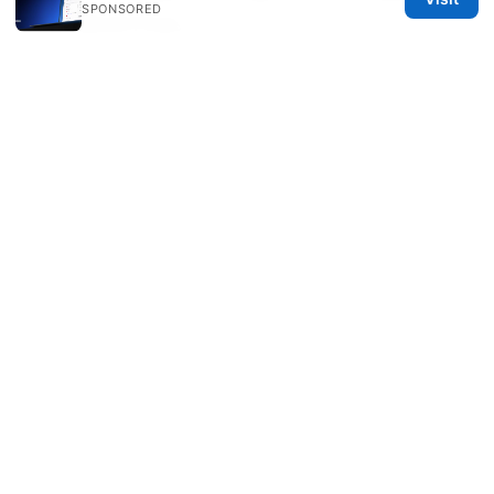
SPONSORED
Real-World Fixes
申请美国eSIM最全攻略：2026年新手也能秒懂！
Nordvpnでamazon prime videoが視聴できな
い？原因と最新の解決策を
© 2026 DIRECDUO. ALL RIGHTS RESERVED.
Direcduo Network LLC
233 South Wacker Drive
Chicago, IL, 60601
US
team@direcduo.com
+1-617-555-0149
About
Privacy Policy
Terms of Use