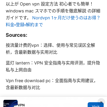
以上が Open vpn 設定方法 初心者でも簡単！
windows mac スマホでの手順を徹底解説 の詳細
ガイドです。
Nordvpn 1ヶ月だけ使うのはお得？
料金・登録・解約まで
Sources:
按流量计费的vpn：选择、使用与常见误区全解
析，含最新数据与实用对比
蓝灯 lantern：VPN 安全指南与实用评测，提升隐
私与上网自由
Vpn free download pc：全面指南与实用建议，
含最新数据与对比
Dayz vpn detected heres how to fix it and get
×
back in the game: Pro Tips, VPN Choices, and
VPN
Visit