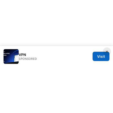
×
VPN
Visit
SPONSORED
Direcduo Network LLC
233 South Wacker Drive
Chicago, IL, 60601
US
team@direcduo.com
+1-617-555-0149
About
Privacy Policy
Terms of Use