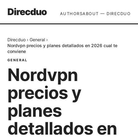
Direcduo
AUTHORS
ABOUT — DIRECDUO
Direcduo
›
General
›
Nordvpn precios y planes detallados en 2026 cual te
conviene
GENERAL
Nordvpn
precios y
planes
detallados en