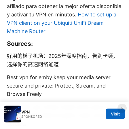
afiliado para obtener la mejor oferta disponible
y activar tu VPN en minutos.
How to set up a
VPN client on your Ubiquiti UniFi Dream
Machine Router
Sources:
好用的梯子机场：2025年深度指南，告别卡顿，
选择你的高速网络通道
Best vpn for emby keep your media server
secure and private: Protect, Stream, and
Browse Freely
Surfshark vpn review reddit what users really
×
VPN
Visit
think in 2026: Real thoughts, stats, and honest
SPONSORED
verdicts