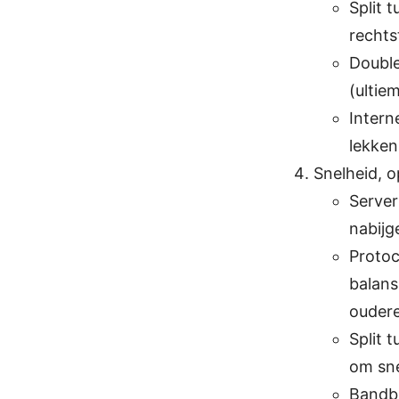
Split 
rechts
Double
(ultie
Intern
lekken
Snelheid, o
Server
nabijg
Protoc
balans
ouder
Split 
om sne
Bandbr