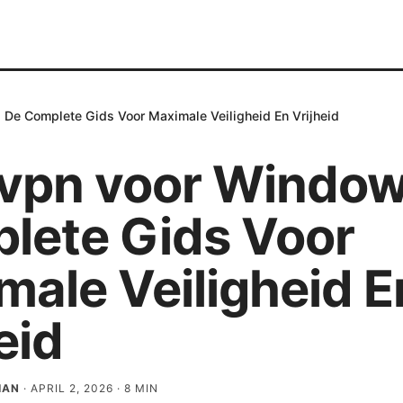
De Complete Gids Voor Maximale Veiligheid En Vrijheid
vpn voor Window
lete Gids Voor
male Veiligheid E
eid
IAN
·
APRIL 2, 2026
·
8
MIN