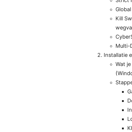
Strict
Global
Kill S
wegval
CyberS
Multi-
Installatie
Wat je
(Windo
Stapp
G
D
I
L
K