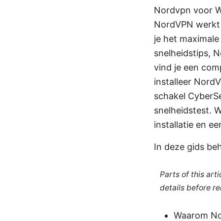
Nordvpn voor Wi
NordVPN werkt p
je het maximale 
snelheidstips, N
vind je een com
installeer NordV
schakel CyberSe
snelheidstest. Wi
installatie en e
In deze gids be
Parts of this ar
details before re
Waarom No