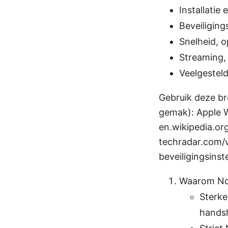
Installatie
Beveiliging
Snelheid, o
Streaming,
Veelgestel
Gebruik deze br
gemak): Apple We
en.wikipedia.org
techradar.com/v
beveiligingsinst
Waarom No
Sterke
hands