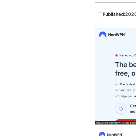
Published:
202