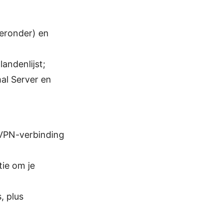
ieronder) en
landenlijst;
al Server en
e VPN-verbinding
ie om je
, plus