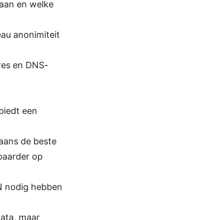
gaan en welke
au anonimiteit
dres en DNS-
biedt een
aans de beste
baarder op
PN nodig hebben
ata, maar