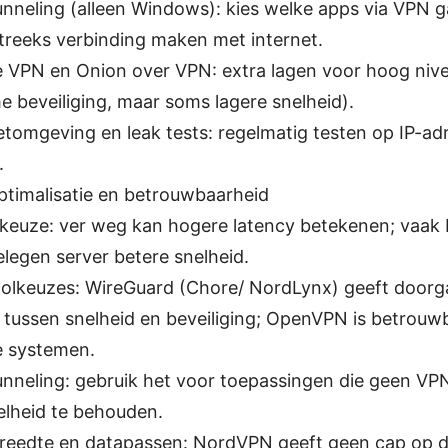
tunneling (alleen Windows): kies welke apps via VPN 
treeks verbinding maken met internet.
 VPN en Onion over VPN: extra lagen voor hoog nive
me beveiliging, maar soms lagere snelheid).
etomgeving en leak tests: regelmatig testen op IP-a
.
ptimalisatie en betrouwbaarheid
keuze: ver weg kan hogere latency betekenen; vaak 
elegen server betere snelheid.
olkeuzes: WireGuard (Chore/ NordLynx) geeft doorg
 tussen snelheid en beveiliging; OpenVPN is betrouw
e systemen.
tunneling: gebruik het voor toepassingen die geen V
lheid te behouden.
eedte en datapassen: NordVPN geeft geen cap op d