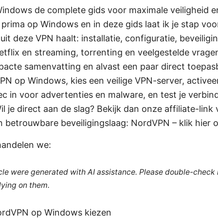
ndows de complete gids voor maximale veiligheid en 
rima op Windows en in deze gids laat ik je stap voo
uit deze VPN haalt: installatie, configuratie, beveiligi
etflix en streaming, torrenting en veelgestelde vrage
pacte samenvatting en alvast een paar direct toepasb
PN op Windows, kies een veilige VPN-server, activeer 
c in voor advertenties en malware, en test je verbin
l je direct aan de slag? Bekijk dan onze affiliate-link 
en betrouwbare beveiligingslaag: NordVPN – klik hier
handelen we:
ticle were generated with AI assistance. Please double-check
lying on them.
rdVPN op Windows kiezen