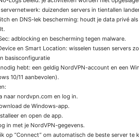
 No-Logs beleid: je activiteiten worden niet opgeslage
 servernetwerk: duizenden servers in tientallen lande
witch en DNS-lek bescherming: houdt je data privé als
t.
ec: adblocking en bescherming tegen malware.
Device en Smart Location: wisselen tussen servers z
 en basisconfiguratie
 nodig hebt: een geldig NordVPN-account en een W
ws 10/11 aanbevolen).
en:
a naar nordvpn.com en log in.
ownload de Windows-app.
nstalleer en open de app.
og in met je NordVPN-gegevens.
lik op “Connect” om automatisch de beste server te k