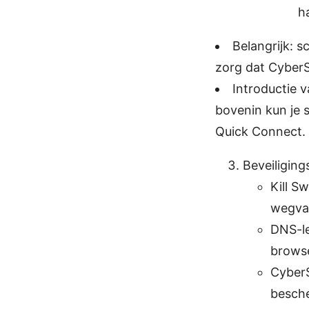
h
Belangrijk: s
zorg dat CyberS
Introductie v
bovenin kun je 
Quick Connect.
Beveiliging
Kill S
wegval
DNS-le
browse
CyberS
besche