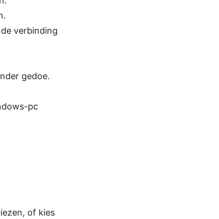
n.
n.
 de verbinding
onder gedoe.
indows-pc
iezen, of kies