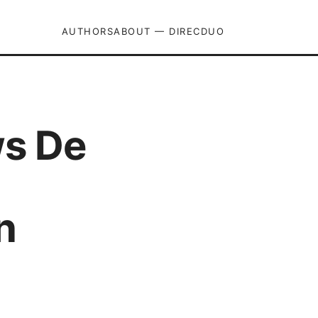
AUTHORS
ABOUT — DIRECDUO
s De
n