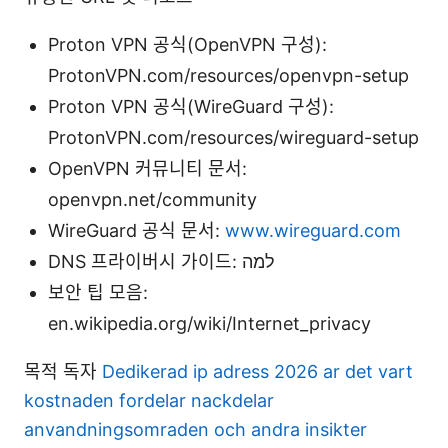
Proton VPN 공식(OpenVPN 구성):
ProtonVPN.com/resources/openvpn-setup
Proton VPN 공식(WireGuard 구성):
ProtonVPN.com/resources/wireguard-setup
OpenVPN 커뮤니티 문서:
openvpn.net/community
WireGuard 공식 문서:
www.wireguard.com
DNS 프라이버시 가이드: למה
보안 팁 모음:
en.wikipedia.org/wiki/Internet_privacy
목적 독자
Dedikerad ip adress 2026 ar det vart
kostnaden fordelar nackdelar
anvandningsomraden och andra insikter