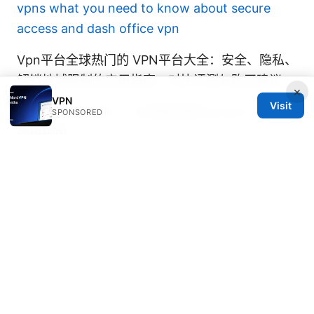
vpns what you need to know about secure
access and dash office vpn
Vpn平台全球热门的 VPN平台大全：安全、隐私、
解锁地域限制的实用指南、对比评测与购买建议
×
VPN
Visit
在 ubuntu 20 04 ⭐ 上安装和使用 proton vpn 的
SPONSORED
终极指南
青龙加速器官网：全面指南，提升上网体验与安全
性，含最新数据与实用对比
© 2026 DIRECDUO. ALL RIGHTS RESERVED.