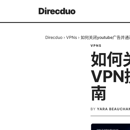
Direcduo
Direcduo
›
VPNs
›
如何关闭youtube广告并
VPNS
如何关
VP
南
BY
YARA BEAUCHA