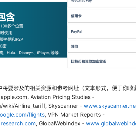
中将要涉及的相关资源和参考网址（文本形式，便于你收
apple.com, Aviation Pricing Studies -
/wiki/Airline_tariff, Skyscanner -
www.skyscanner.ne
ogle.com/flights
, VPN Market Reports -
research.com
, GlobalWebIndex -
www.globalwebind