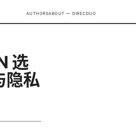
AUTHORS
ABOUT — DIRECDUO
 选
与隐私