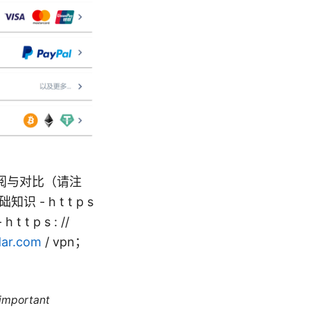
阅与对比（请注
 h t t p s
t t p s : //
ar.com
/ vpn；
 important