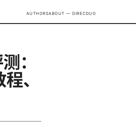
AUTHORS
ABOUT — DIRECDUO
评测：
教程、