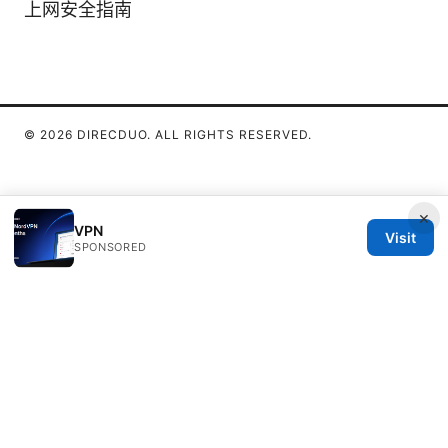
上网安全指南
© 2026 DIRECDUO. ALL RIGHTS RESERVED.
×
VPN
Visit
SPONSORED
Direcduo Network LLC
233 South Wacker Drive
Chicago, IL, 60601
US
team@direcduo.com
+1-617-555-0149
About
Privacy Policy
Terms of Use