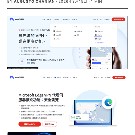
BY
AUGUSTO OHANIAN
·
2026年3月15日
·
1
MIN