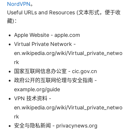
NordVPN
。
Useful URLs and Resources (文本形式，便于收
藏)：
Apple Website - apple.com
Virtual Private Network -
en.wikipedia.org/wiki/Virtual_private_netwo
rk
国家互联网信息办公室 - cic.gov.cn
政府公开的互联网伦理与安全指南 -
example.org/guide
VPN 技术资料 -
en.wikipedia.org/wiki/Virtual_private_netwo
rk
安全与隐私新闻 - privacynews.org