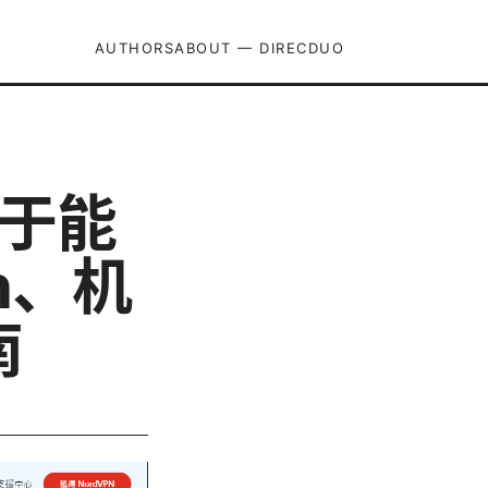
AUTHORS
ABOUT — DIRECDUO
终于能
n、机
南