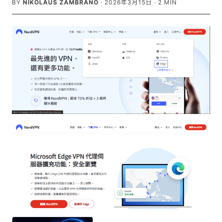
BY
NIKOLAUS ZAMBRANO
·
2026年3月15日
·
2
MIN