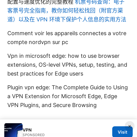
配置与速度优化的完整教程
机票号码查询：电子
客票号完全指南，教你如何轻松找回（附官方渠
道）以及在 VPN 环境下保护个人信息的实用方法
Comment voir les appareils connectes a votre
compte nordvpn sur pc
Vpn in microsoft edge: how to use browser
extensions, OS-level VPNs, setup, testing, and
best practices for Edge users
Plugin vpn edge: The Complete Guide to Using
a VPN Extension for Microsoft Edge, Edge
VPN Plugins, and Secure Browsing
×
VPN
Visit
SPONSORED