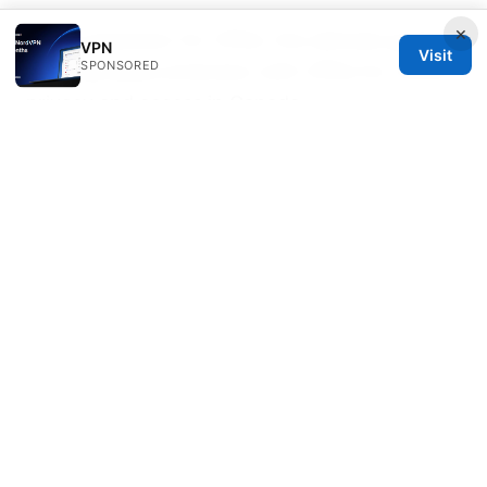
×
Malus extension for VPNs: the ultimate guide
VPN
Visit
SPONSORED
to using Malus extension with VPNs for online
privacy and access in Canada
免费vpn机场完全指南：免费vpn机场的定义、风
险、替代方案与实战技巧
© 2026 DIRECDUO. ALL RIGHTS RESERVED.
Direcduo Network LLC
233 South Wacker Drive
Chicago, IL, 60601
US
team@direcduo.com