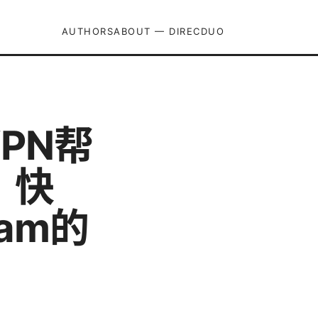
AUTHORS
ABOUT — DIRECDUO
VPN帮
、快
am的