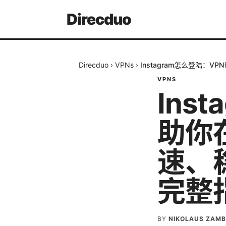
Direcduo
Direcduo
›
VPNs
›
Instagram怎么登陆：
VPNS
Ins
助你
速、稳
完整
BY
NIKOLAUS ZAM