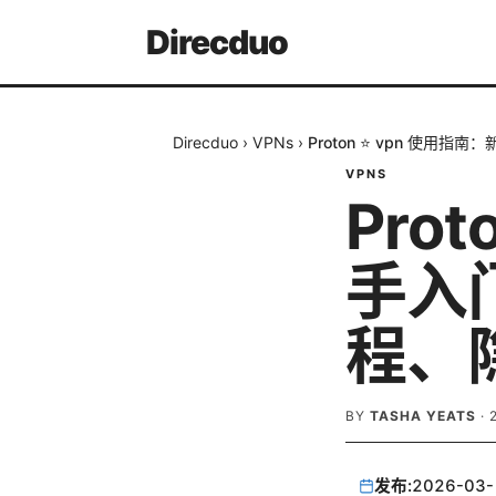
Direcduo
Direcduo
›
VPNs
›
Proton ⭐ vpn 使
VPNS
Pro
手入
程、
BY
TASHA YEATS
·
发布:
2026-03-