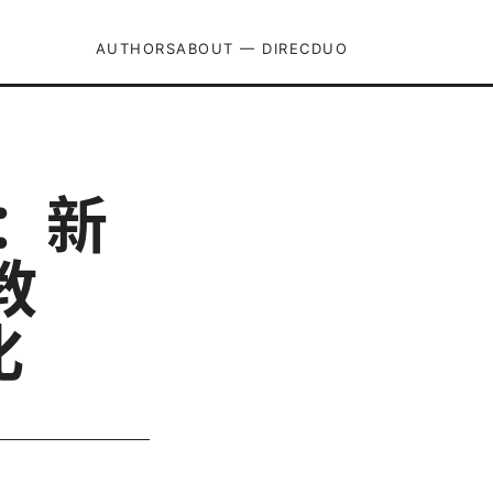
AUTHORS
ABOUT — DIRECDUO
南：新
教
化