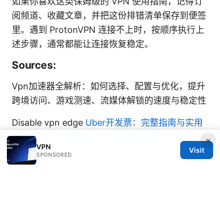
如果你喜欢这类保姆级的 VPN 使用指南，记得订
阅频道、收藏文章，并把这份排错清单保存到便签
里。遇到 ProtonVPN 连接不上时，按顺序执行上
述步骤，通常都能让连接恢复稳定。
Sources:
Vpn加速器全解析：如何选择、配置与优化，提升
跨境访问、游戏测速、流媒体解锁的速度与稳定性
Disable vpn edge
Uber开发票：完整指南与实用
技巧，个人与企业发票、报销与税务要点
×
VPN
Visit
SPONSORED
The ultimate guide to the best vpns for
watching netflix in 2025
最新梯子协议全面指南：VPN、翻墙、代理、隐私
与安全、速度与稳定性评估