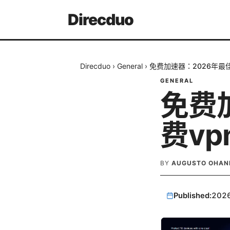
Direcduo
Direcduo
›
General
›
免费加速器：2026年最
GENERAL
免费
费v
BY
AUGUSTO OHAN
Published:
202