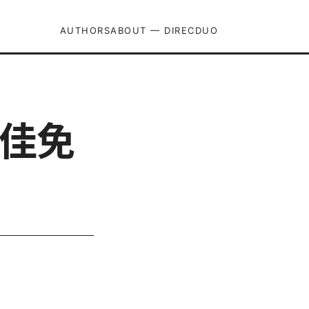
AUTHORS
ABOUT — DIRECDUO
最佳免