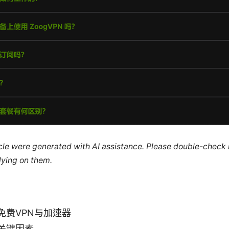
ticle were generated with AI assistance. Please double-check
lying on them.
免费VPN与加速器
关键因素