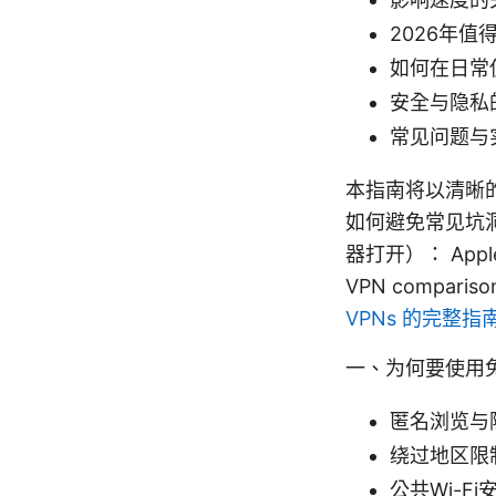
2026年值
如何在日常
安全与隐私
常见问题与
本指南将以清晰
如何避免常见坑
器打开）： Apple We
VPN comparison 
VPNs 的完整
一、为何要使用免
匿名浏览与
绕过地区限
公共Wi-