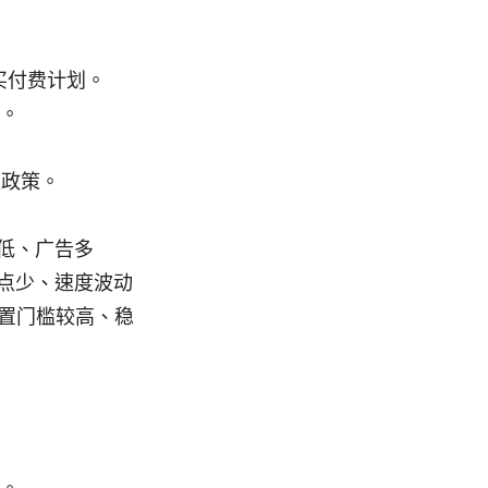
买付费计划。
。
私政策。
限低、广告多
节点少、速度波动
设置门槛较高、稳