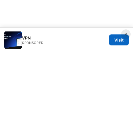
×
VPN
Visit
SPONSORED
Direcduo Network LLC
233 South Wacker Drive
Chicago, IL, 60601
US
team@direcduo.com
+1-617-555-0149
About
Privacy Policy
Terms of Use