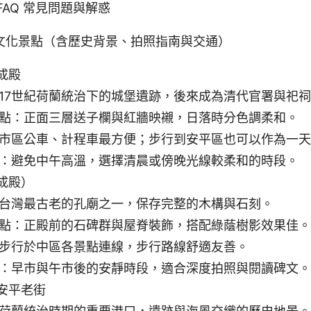
AQ 常見問題與解惑
文化景點（含歷史背景、拍照指南與交通）
成殿
17世紀荷蘭統治下的城堡遺跡，後來成為清代官署與祀
點：正面三層送子欄與紅牆映襯，日落時分色調柔和。
市區公車、計程車最方便；步行到安平區也可以作為一天
：避免中午高溫，選擇清晨或傍晚光線較柔和的時段。
成殿）
台灣最古老的孔廟之一，保存完整的木構與石刻。
點：正殿前的石碑群與屋脊裝飾，搭配綠蔭樹影效果佳。
步行於中區各景點連線，步行路線舒適友善。
：早市與午市後的安靜時段，適合深度拍照與閱讀碑文。
安平老街