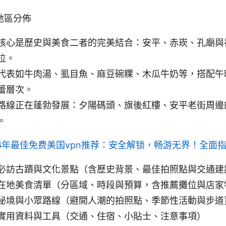
地區分佈
核心是歷史與美食二者的完美結合：安平、赤崁、孔廟與
位。
代表如牛肉湯、虱目魚、麻豆碗粿、木瓜牛奶等，搭配午
蕾層次。
路線正在蓬勃發展：夕陽碼頭、旗後紅樓、安平老街周邊
。
26年最佳免费美国vpn推荐：安全解锁，畅游无界！全面
必訪古蹟與文化景點（含歷史背景、最佳拍照點與交通建
在地美食清單（分區域、時段與預算，含推薦攤位與店家
秘境與小眾路線（避開人潮的拍照點、季節性活動與步道
實用資料與工具（交通、住宿、小貼士、注意事項）