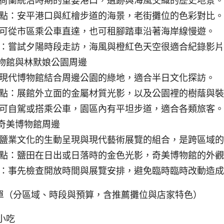
荷蘭統治時期的重要港口，遺跡與海風交織的歷史地景。
點：安平港口與紅檜步道的海景，老街攤位的色彩對比。
可從市區乘公車直達，也可租腳踏車沿著海岸線慢遊。
：嘗試夕陽時段走訪，海風與橙紅色天空很適合紀錄影片
物館與林默娘公園周邊
現代博物館結合周邊公園的綠地，適合半日文化探訪。
點：展館外立面的金屬材質光影，以及公園裡的樹蔭與裝
可自駕或搭乘公車，園區內有平坦步道，適合各類旅客。
奇美博物館周邊
鹽業文化的生動呈現與現代藝術展覽的組合，是跨區域的
點：鹽田在日出或日落時的金色光影，奇美博物館的外觀
：事先檢查開放時間與展覽安排，避免臨時臨時改動造成
單（分區域、時段與預算，含推薦攤位與店家特色）
小吃