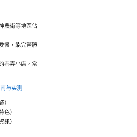
神農街等地區佔
晚餐，能完整體
的巷弄小店，常
指南与实测
議）
特色）
資訊）