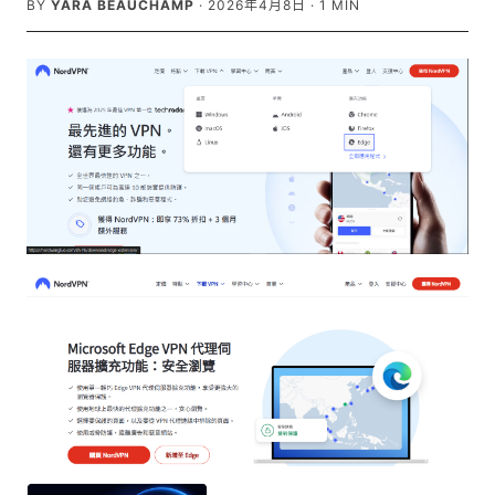
BY
YARA BEAUCHAMP
·
2026年4月8日
·
1
MIN