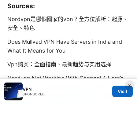
Sources:
Nordvpn是哪個國家的vpn？全方位解析：起源、
安全、特色
Does Mullvad VPN Have Servers in India and
What It Means for You
Vpn购买：全面指南、最新趋势与实用选择
Nordvpn Not Working With Channel 4 Here’s
×
How To Fix It: Practical Guide To Watch
VPN
Visit
SPONSORED
Channel 4 Anywhere
搭建机场节点：實用指南與
最新趨勢，打造穩定高效的VPN節點
Nordvpn中国能用吗：在中国使用NordVPN的可
行性、设置要点与注意事项