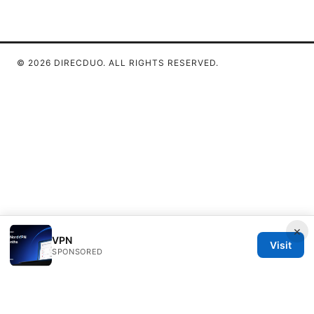
© 2026 DIRECDUO. ALL RIGHTS RESERVED.
×
VPN
Visit
SPONSORED
Direcduo Network LLC
233 South Wacker Drive