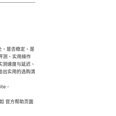
全、是否稳定、是
实评测、实用操作
实测速度与延迟、
给出实用的选购清
e -
页 - 例如 官方帮助页面