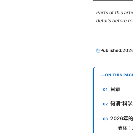
Parts of this ar
details before re
Published:
202
ON THIS PAG
目录
何谓“科
2026年
表格：