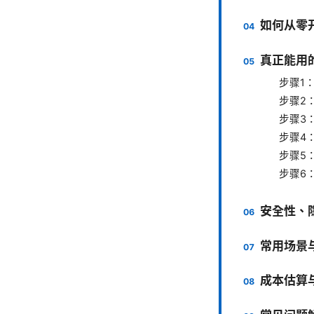
如何从零
真正能用
步骤1
步骤2
步骤3
步骤4
步骤5
步骤6
安全性、
常用场景
成本估算