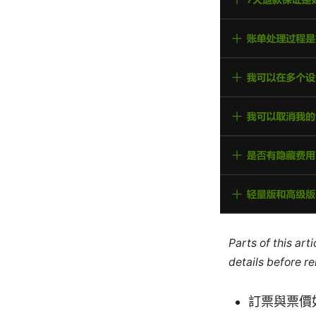
Parts of this ar
details before re
訂票與票價