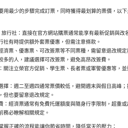
 要用最少的步驟完成訂票，同時獲得最划算的票價，以下
vs 旅行社：直接在官方網站購票通常能享有最新促銷與改
行社有時提供額外套票優惠，但需注意條款。
經濟票、優惠票、可改簽票等不同票種，需留意退改規定
較多的人，建議選擇可改簽票，避免高昂改簽費。
：關注立榮官方促銷、學生票、長者票或軍警優惠等，並
選擇：週二至週四通常票價較低，避開週末與假日高峰；
，但也要留意退改規定。
費：經濟票通常有免費托運額度與隨身行李限制，超重或
前務必瞭解相關規定。
 掌握正確的流程能讓你節省時間，降低當天的壓力：