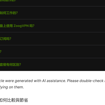
ticle were generated with AI assistance. Please double-check
lying on them.
如何比較與節省