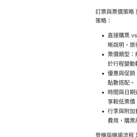
訂票與票價策略
策略：
直接購票 
晰說明，旅
票價類型：
於行程變動
優惠與促銷
點數搭配。
時間與日期
享較低票價
行李與附加
費用，購票
登機與機場流程