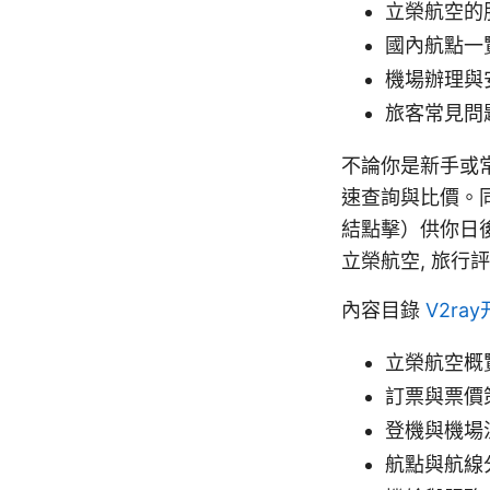
立榮航空的
國內航點一
機場辦理與
旅客常見問
不論你是新手或
速查詢與比價。
結點擊）供你日後參考：Ap
立榮航空, 旅行評測網站
內容目錄
V2r
立榮航空概
訂票與票價
登機與機場
航點與航線