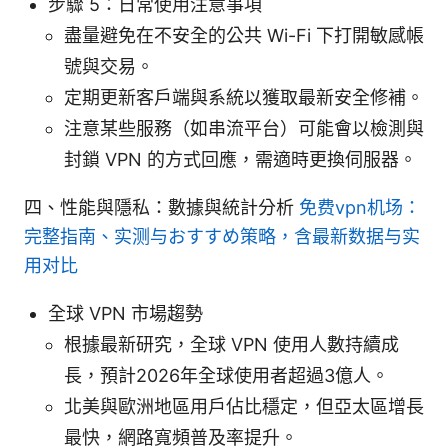
步驟 5：日常使用注意事項
盡量避免在不安全的公共 Wi-Fi 下打開敏感帳
號與交易。
定期更新客戶端與系統以獲取最新安全修補。
注意某些服務（如串流平台）可能會以檢測與
封鎖 VPN 的方式回應，需適時更換伺服器。
四、性能與隱私：數據與統計分析
免费vpn机场：
完整指南、实测与おすすめ策略，含最新数据与实
用对比
全球 VPN 市場趨勢
根據最新研究，全球 VPN 使用人數持續成
長，預計2026年全球使用者超過3億人。
北美與歐洲地區用戶佔比穩定，但亞太區增長
最快，網路寬頻普及率提升。