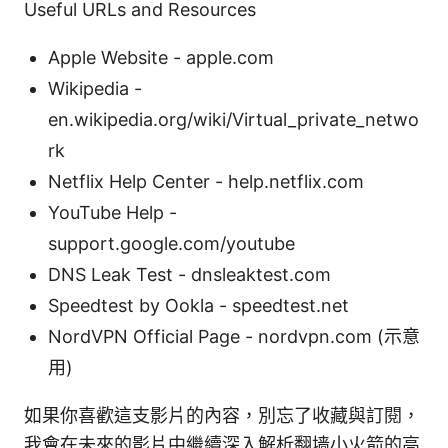
Useful URLs and Resources
Apple Website - apple.com
Wikipedia -
en.wikipedia.org/wiki/Virtual_private_netwo
rk
Netflix Help Center - help.netflix.com
YouTube Help -
support.google.com/youtube
DNS Leak Test - dnsleaktest.com
Speedtest by Ookla - speedtest.net
NordVPN Official Page - nordvpn.com (示意
用)
如果你喜歡這支影片的內容，別忘了收藏與訂閱，
我會在未來的影片中繼續深入解析翻墙小火箭的高