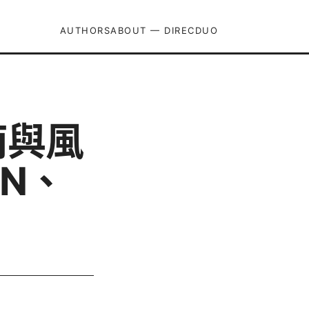
AUTHORS
ABOUT — DIRECDUO
南與風
N、