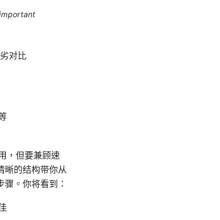
 important
优劣对比
等
具可用，但要兼顾速
清晰的结构带你从
步骤。你将看到：
佳