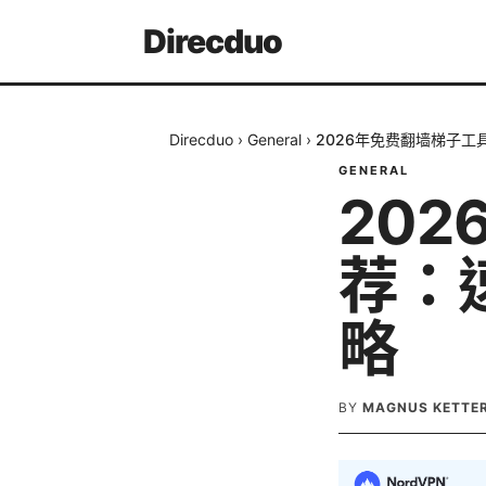
Direcduo
Direcduo
›
General
›
2026年免费翻墙梯子
GENERAL
20
荐：
略
BY
MAGNUS KETTE