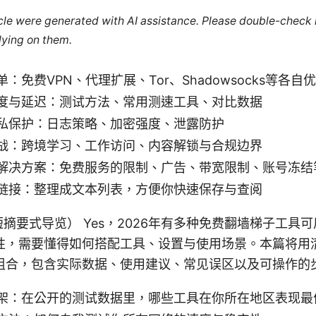
ticle were generated with AI assistance. Please double-check
lying on them.
：免费VPN、代理扩展、Tor、Shadowsocks等各自
度与延迟：测试方法、常用测速工具、对比数据
私保护：日志策略、加密强度、泄露防护
战：跨境学习、工作访问、内容解锁与合规边界
解决方案：免费服务的限制、广告、带宽限制、账号冻结
链接：整理成文本列表，方便你快速保存与查阅
ion（短摘要式导览） Yes，2026年有多种免费翻墙梯子工
性，需要懂得如何搭配工具、设置与使用场景。本篇将用
组合，包含实际数据、使用建议、常见误区以及可操作的
架：在公开的测试数据里，哪些工具在你所在地区表现最