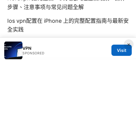
步骤、注意事项与常见问题全解
Ios vpn配置在 iPhone 上的完整配置指南与最新安
全实践
×
VPN
Visit
SPONSORED
© 2026 DIRECDUO. ALL RIGHTS RESERVED.
Direcduo Network LLC
233 South Wacker Drive
Chicago, IL, 60601
US
team@direcduo.com
+1-617-555-0149
About
Privacy Policy
Terms of Use