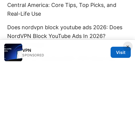
Central America: Core Tips, Top Picks, and
Real-Life Use
Does nordvpn block youtube ads 2026: Does
NordVPN Block YouTube Ads In 2026?
Practical Guide
×
VPN
Visit
SPONSORED
Chatgpt Not Working With VPN Heres How To
Fix It: VPNs, ChatGPT, And Quick
Troubleshooting For Better Access
Your guide to expressvpn openvpn
configuration a step by step walkthrough:
Quick Start, Tips, and Troubleshooting for
2026