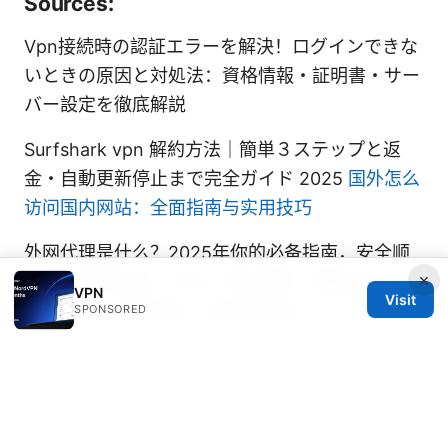
Sources:
Vpn接続時の認証エラーを解決！ログインできな
いときの原因と対処法：資格情報・証明書・サー
バー設定を徹底解説
Surfshark vpn 解約方法｜簡単３ステップと返
金・自動更新停止まで完全ガイド 2025
国外怎么
访问国内网站：全面指南与实用技巧
外网代理是什么？2025年你的必备指南，安全顺
×
畅访问全球信息：VPN、隐私保护、跨境访问、去
VPN
Visit
地理限制、加密协议、无日志策略
SPONSORED
Proxy302推荐码：省钱秘诀与使用指南
proxy302 referral code money saving secrets
and usage guide VPN 优惠 省钱 高速 安全 使用