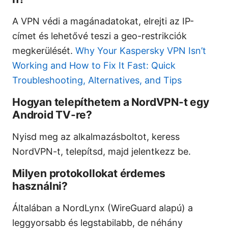
A VPN védi a magánadatokat, elrejti az IP-
címet és lehetővé teszi a geo-restrikciók
megkerülését.
Why Your Kaspersky VPN Isn’t
Working and How to Fix It Fast: Quick
Troubleshooting, Alternatives, and Tips
Hogyan telepíthetem a NordVPN-t egy
Android TV-re?
Nyisd meg az alkalmazásboltot, keress
NordVPN-t, telepítsd, majd jelentkezz be.
Milyen protokollokat érdemes
használni?
Általában a NordLynx (WireGuard alapú) a
leggyorsabb és legstabilabb, de néhány