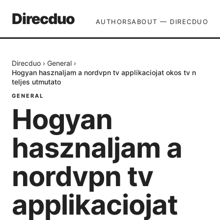
Direcduo
AUTHORS
ABOUT — DIRECDUO
Direcduo
›
General
›
Hogyan hasznaljam a nordvpn tv applikaciojat okos tv n
teljes utmutato
GENERAL
Hogyan
hasznaljam a
nordvpn tv
applikaciojat