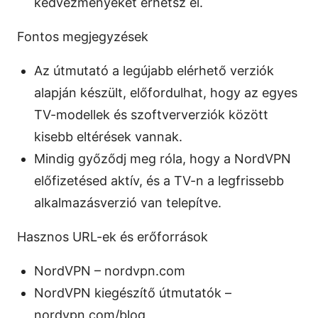
kedvezményeket érhetsz el.
Fontos megjegyzések
Az útmutató a legújabb elérhető verziók
alapján készült, előfordulhat, hogy az egyes
TV-modellek és szoftververziók között
kisebb eltérések vannak.
Mindig győződj meg róla, hogy a NordVPN
előfizetésed aktív, és a TV-n a legfrissebb
alkalmazásverzió van telepítve.
Hasznos URL-ek és erőforrások
NordVPN – nordvpn.com
NordVPN kiegészítő útmutatók –
nordvpn.com/blog