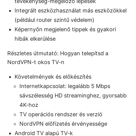
tevékenység-megelőző lépések
Integrált eszközhasználat más eszközökkel
(például router szintű védelem)
Képernyőn megjelenő tippek és gyakori
hibák elkerülése
Részletes útmutató: Hogyan telepítsd a
NordVPN-t okos TV-n
Követelmények és előkészítés
Internetkapcsolat: legalább 5 Mbps
sávszélesség HD streaminghez, gyorsabb
4K-hoz
TV operációs rendszer és verzió
NordVPN előfizetés érvényessége
Android TV alapú TV-k