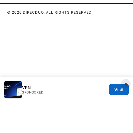
© 2026 DIRECDUO. ALL RIGHTS RESERVED.
×
VPN
Visit
SPONSORED
Direcduo Network LLC
233 South Wacker Drive
Chicago, IL, 60601
US