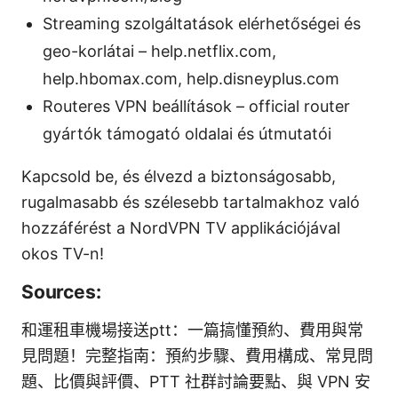
Streaming szolgáltatások elérhetőségei és
geo-korlátai – help.netflix.com,
help.hbomax.com, help.disneyplus.com
Routeres VPN beállítások – official router
gyártók támogató oldalai és útmutatói
Kapcsold be, és élvezd a biztonságosabb,
rugalmasabb és szélesebb tartalmakhoz való
hozzáférést a NordVPN TV applikációjával
okos TV-n!
Sources:
和運租車機場接送ptt：一篇搞懂預約、費用與常
見問題！完整指南：預約步驟、費用構成、常見問
題、比價與評價、PTT 社群討論要點、與 VPN 安