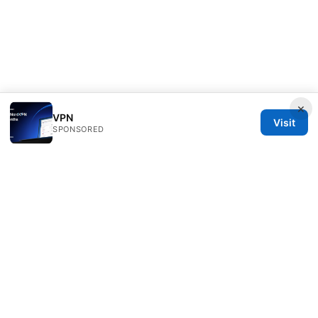
×
VPN
Visit
SPONSORED
Direcduo Network LLC
233 South Wacker Drive
Chicago, IL, 60601
US
team@direcduo.com
+1-617-555-0149
About
Privacy Policy
Terms of Use