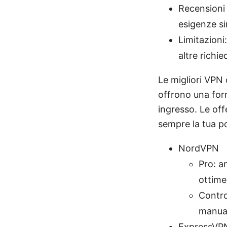
Recensioni 
esigenze sim
Limitazioni
altre richi
Le migliori VPN 
offrono una form
ingresso. Le off
sempre la tua pos
NordVPN
Pro: a
ottime
Contro
manual
ExpressVP