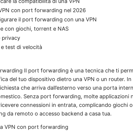
care la compatibilità di una VPN
i VPN con port forwarding nel 2026
gurare il port forwarding con una VPN
e con giochi, torrent e NAS
 privacy
e test di velocità
orwarding Il port forwarding è una tecnica che ti per
ica del tuo dispositivo dietro una VPN o un router. In
richiesta che arriva dall’esterno verso una porta inter
mestico. Senza port forwarding, molte applicazioni 
ricevere connessioni in entrata, complicando giochi on
ing da remoto o accesso backend a casa tua.
na VPN con port forwarding