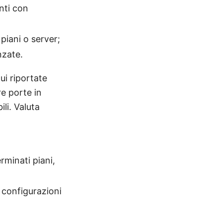
nti con
piani o server;
nzate.
ui riportate
re porte in
li. Valuta
rminati piani,
 configurazioni