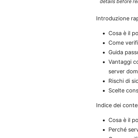
details before re
Introduzione rap
Cosa è il p
Come verifi
Guida pass
Vantaggi co
server dom
Rischi di s
Scelte consi
Indice dei cont
Cosa è il p
Perché ser