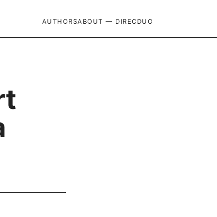
AUTHORS
ABOUT — DIRECDUO
rt
a