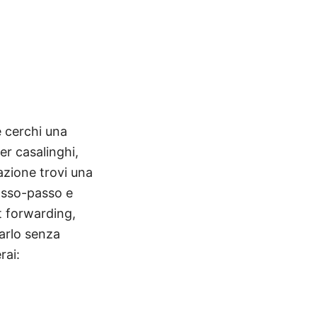
e cerchi una
er casalinghi,
azione trovi una
passo-passo e
rt forwarding,
sarlo senza
rai: