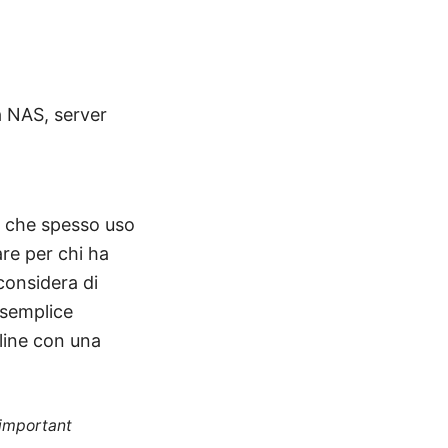
a NAS, server
a che spesso uso
re per chi ha
considera di
 semplice
nline con una
 important