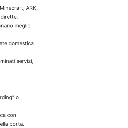
r Minecraft, ARK,
dirette.
onano meglio
rete domestica
minati servizi,
arding” o
ica con
ella porta.