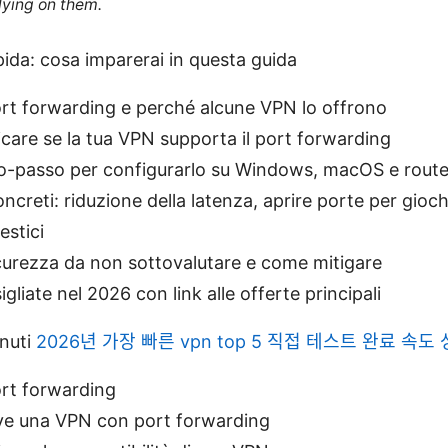
lying on them.
ida: cosa imparerai in questa guida
ort forwarding e perché alcune VPN lo offrono
care se la tua VPN supporta il port forwarding
o-passo per configurarlo su Windows, macOS e router
ncreti: riduzione della latenza, aprire porte per gioch
estici
icurezza da non sottovalutare e come mitigare
gliate nel 2026 con link alle offerte principali
enuti
2026년 가장 빠른 vpn top 5 직접 테스트 완료 속도
ort forwarding
ve una VPN con port forwarding