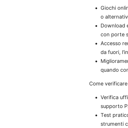
Giochi onli
o alternati
Download e
con porte s
Accesso re
da fuori, l’
Miglioramen
quando con
Come verificare 
Verifica uf
supporto P
Test pratic
strumenti c