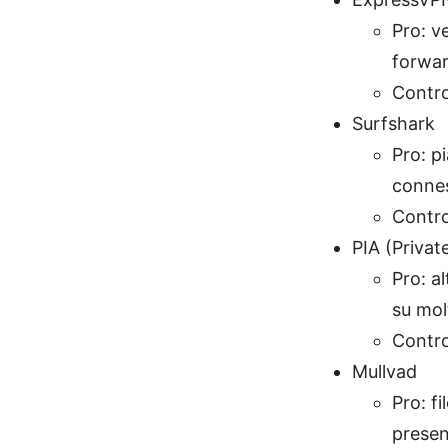
Pro: v
forwar
Contro
Surfshark
Pro: p
connes
Contro
PIA (Privat
Pro: a
su molt
Contro
Mullvad
Pro: f
presen