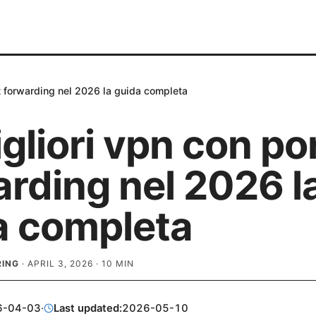
t forwarding nel 2026 la guida completa
gliori vpn con po
rding nel 2026 l
a completa
RING
·
APRIL 3, 2026
·
10
MIN
6-04-03
·
Last updated:
2026-05-10