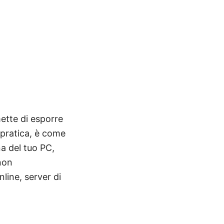
mette di esporre
 pratica, è come
na del tuo PC,
non
line, server di