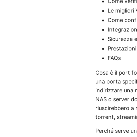
Come verifi
Le miglior
Come confi
Integrazion
Sicurezza e
Prestazioni 
FAQs
Cosa è il port f
una porta specif
indirizzare una 
NAS o server do
riuscirebbero a 
torrent, stream
Perché serve u