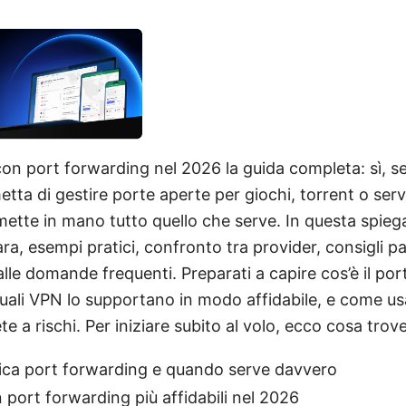
con port forwarding nel 2026 la guida completa: sì, s
tta di gestire porte aperte per giochi, torrent o serv
mette in mano tutto quello che serve. In questa spieg
a, esempi pratici, confronto tra provider, consigli 
alle domande frequenti. Preparati a capire cos’è il po
quali VPN lo supportano in modo affidabile, e come u
te a rischi. Per iniziare subito al volo, ecco cosa trove
fica port forwarding e quando serve davvero
port forwarding più affidabili nel 2026