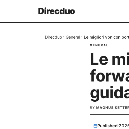
Direcduo
Direcduo
›
General
›
Le migliori vpn con por
GENERAL
Le mi
forwa
guid
BY
MAGNUS KETTE
Published:
202