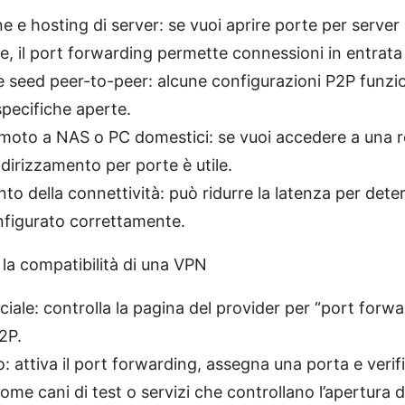
ne e hosting di server: se vuoi aprire porte per serve
ve, il port forwarding permette connessioni in entrata 
 seed peer-to-peer: alcune configurazioni P2P funzi
pecifiche aperte.
moto a NAS o PC domestici: se vuoi accedere a una 
indirizzamento per porte è utile.
to della connettività: può ridurre la latenza per deter
figurato correttamente.
la compatibilità di una VPN
ficiale: controlla la pagina del provider per “port forw
2P.
o: attiva il port forwarding, assegna una porta e verif
ome cani di test o servizi che controllano l’apertura d