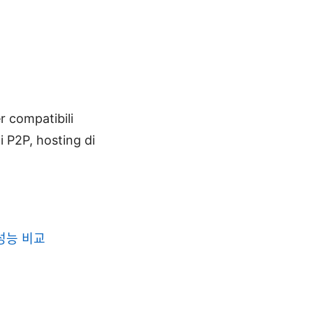
 compatibili
i P2P, hosting di
 성능 비교