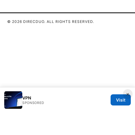
© 2026 DIRECDUO. ALL RIGHTS RESERVED.
×
VPN
Visit
SPONSORED
Direcduo Network LLC
233 South Wacker Drive