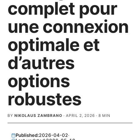
complet pour
une connexion
optimale et
d’autres
options
robustes
BY
NIKOLAUS ZAMBRANO
·
APRIL 2, 2026
·
8
MIN
Published:
2026-04-02
·