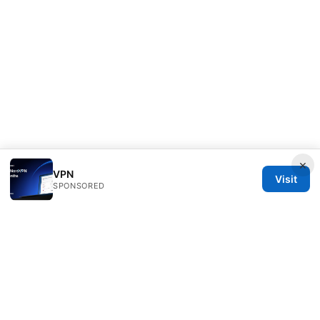
×
VPN
Visit
SPONSORED
Direcduo Network LLC
233 South Wacker Drive
Chicago, IL, 60601
US
team@direcduo.com
+1-617-555-0149