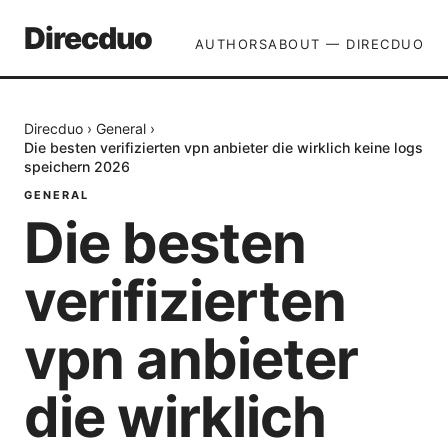
Direcduo
AUTHORS
ABOUT — DIRECDUO
Direcduo
›
General
›
Die besten verifizierten vpn anbieter die wirklich keine logs
speichern 2026
GENERAL
Die besten
verifizierten
vpn anbieter
die wirklich