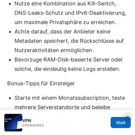
Nutze eine Kombination aus Kill-Switch,
DNS-Leaks-Schutz und IPv6-Deaktivierung,
um maximale Privatsphäre zu erreichen.
Achte darauf, dass der Anbieter keine
Metadaten speichert, die Rückschlüsse auf
Nutzeraktivitäten ermöglichen.
Bevorzuge RAM-Disk-basierte Server oder
solche, die eindeutig keine Logs erstellen.
Bonus-Tipps für Einsteiger
Starte mit einem Monatssubscription, teste
mehrere Serverstandorte und beleibe
×
flexibel bei der Wahl.
VPN
Visit
Schreibe dir eine kleine Checkliste, die du
SPONSORED