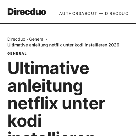
Direcduo
AUTHORS
ABOUT — DIRECDUO
Direcduo
›
General
›
Ultimative anleitung netflix unter kodi installieren 2026
GENERAL
Ultimative
anleitung
netflix unter
kodi