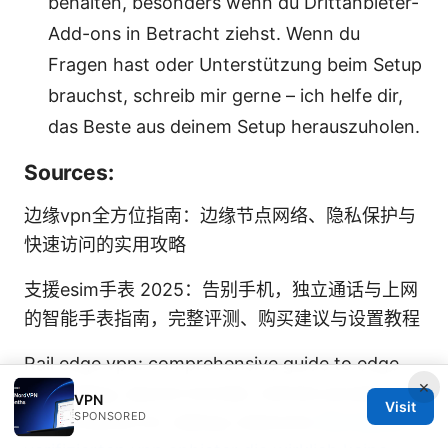
behalten, besonders wenn du Drittanbieter-
Add-ons in Betracht ziehst. Wenn du
Fragen hast oder Unterstützung beim Setup
brauchst, schreib mir gerne – ich helfe dir,
das Beste aus deinem Setup herauszuholen.
Sources:
边缘vpn全方位指南：边缘节点网络、隐私保护与
快速访问的实用攻略
支援esim手表 2025：告别手机，独立通话与上网
的智能手表指南，完整评测、购买建议与设置教程
Rail edge vpn: comprehensive guide to edge
×
computing, secure tunnels, remote access, and
VPN
Visit
SPONSORED
performance for railway networks
Die besten