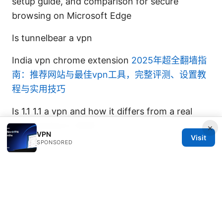
setup guide, and comparison for secure
browsing on Microsoft Edge
Is tunnelbear a vpn
India vpn chrome extension
2025年超全翻墙指
南：推荐网站与最佳vpn工具，完整评测、设置教
程与实用技巧
Is 1.1 1.1 a vpn and how it differs from a real
VPN service in 2025
×
VPN
Visit
SPONSORED
© 2026 DIRECDUO. ALL RIGHTS RESERVED.
Direcduo Network LLC