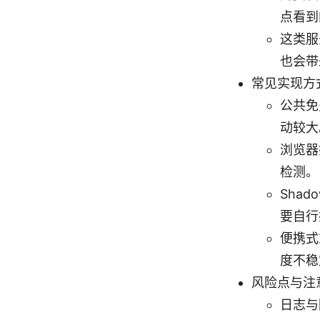
点看到
这类服
也会带
常见实现方
公共免
动较大
浏览器
检测。
Sha
要自行
便携式
度不稳
风险点与注
日志与