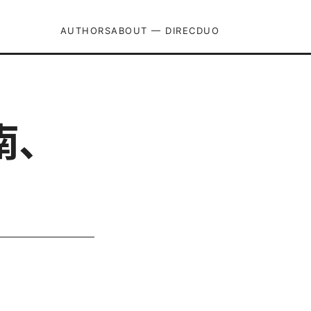
AUTHORS
ABOUT — DIRECDUO
南、