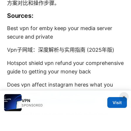
方案对比和操作步骤。
Sources:
Best vpn for emby keep your media server
secure and private
Vpn子网域：深度解析与实用指南 (2025年版)
Hotspot shield vpn refund your comprehensive
guide to getting your money back
Does vpn affect instagram heres what you
need to know
节点：全面解读与实操指南，提升
×
VPN
你在VPN世界里的连接质量与隐私保护
Visit
SPONSORED
Zenmate free vpn best vpn for edge and
beyond: choosing, using on Edge, speed,